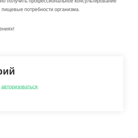
ажно получить профессиональное консультирование
е пищевые потребности организма.
ениях!
рий
о
авторизоваться
.